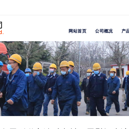
网站首页
公司概况
产