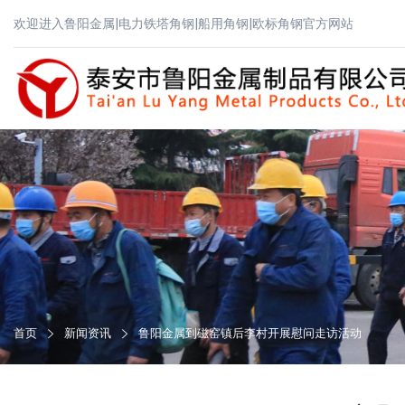
欢迎进入鲁阳金属|电力铁塔角钢|船用角钢|欧标角钢官方网站
首页
新闻资讯
鲁阳金属到磁窑镇后李村开展慰问走访活动