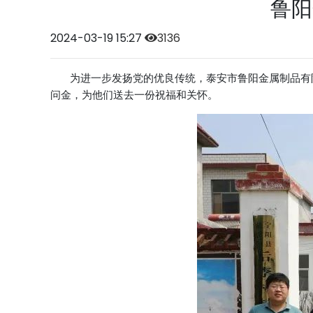
鲁阳
2024-03-19 15:27
3136
为进一步发扬党的优良传统，泰安市鲁阳金属制品有限公
问金，为他们送去一份祝福和关怀。