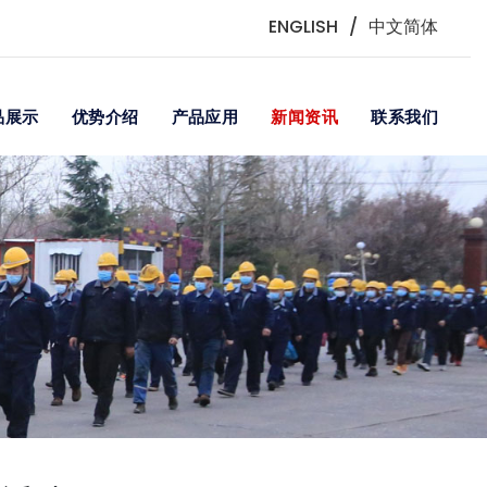
ENGLISH
/
中文简体
品展示
优势介绍
产品应用
新闻资讯
联系我们