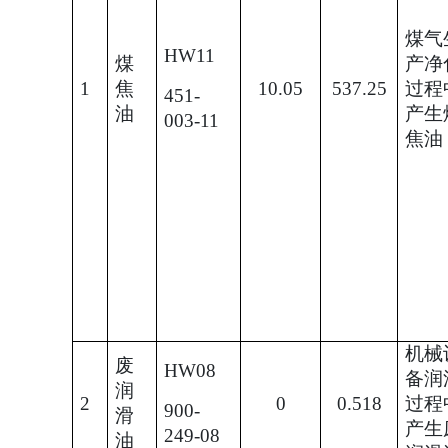
煤气
HW11
煤
产净
1
焦
10.05
537.25
过程
451-
油
产生
003-11
焦油
机械
废
HW08
备润
润
2
0
0.518
过程
900-
滑
产生
249-08
油