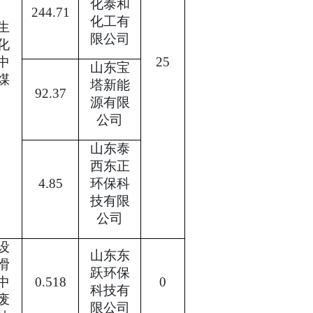
化泰和
244.71
化工有
生
限公司
化
中
25
山东宝
煤
塔新能
92.37
源有限
公司
山东泰
西东正
4.85
环保科
技有限
公司
设
山东东
滑
跃环保
中
0.518
0
科技有
废
限公司