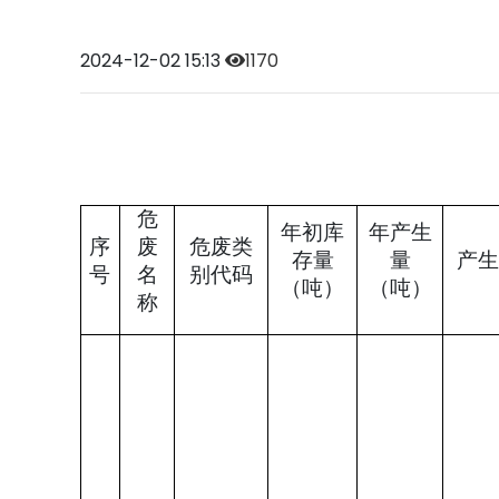
2024-12-02 15:13
1170
危
年初库
年产生
序
废
危废类
存量
量
产生
号
名
别代码
（吨）
（吨）
称