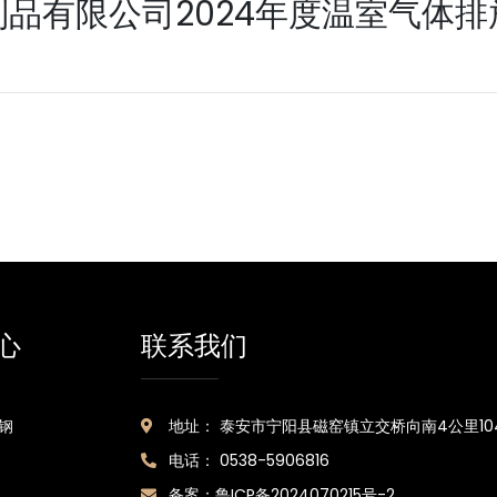
品有限公司2024年度温室气体
心
联系我们
钢
地址： 泰安市宁阳县磁窑镇立交桥向南4公里10
电话： 0538-5906816
备案：
鲁ICP备2024070215号-2